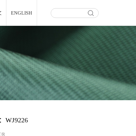
文
ENGLISH
WJ9226
T/R