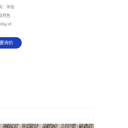
构：
平纹
自然色
200g/㎡
要询价