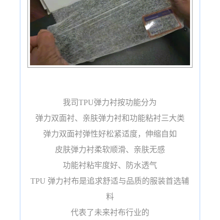
我司TPU弹力衬按功能分为
弹力双面衬、亲肤弹力衬和功能粘衬三大类
弹力双面衬弹性好松紧适度，伸缩自如
皮肤弹力衬柔软顺滑、亲肤无感
功能衬粘牢度好、防水透气
TPU 弹力衬布是追求舒适与品质的服装首选辅
料
代表了未来衬布行业的