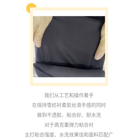
我们从工艺和操作
着手
在保持雪纺衬柔软丝滑手感的同时
做到不透胶、粘合好、耐水洗
对于高克重弹力粘合衬
主打粘合强度、水洗效果佳和面料匹配广