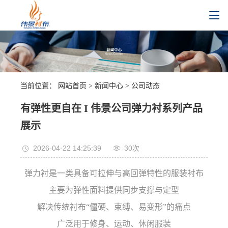
当前位置：
网站首页
>
新闻中心
>
公司动态
有弹性更自在 I 伟景公司弹力衬系列产品
展示
2026-04-22 14:25:39
30
次
弹力衬是一类具备可拉伸与高回弹特性的服装衬布
主要为弹性面料提供同步支撑与定型
解决传统衬布“僵硬、束缚、易变形”的痛点
广泛用于修身、运动、休闲服装