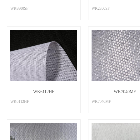
WK8800SF
WK2350SF
WK6112HF
WK7040MF
WK6112HF
WK7040MF