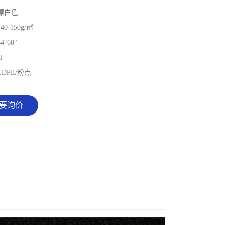
漂白色
140-150g/㎡
44″60"
H
LDPE/粉点
要询价