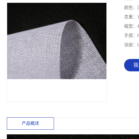
颜色：
克重：
幅宽：
手感：
涂层：
我
产品概述