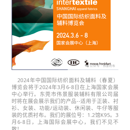
2024年中国国际纺织面料及辅料（春夏）
博览会将于2024年3月6-8日在上海国家会展
中心举行。东莞市伟景服装辅料有限公司届
时将在展会展示我们的产品--适用于正装、衬
衫、女装、功能/运动装、休闲装、牛仔等服
装的优质衬布。
我们的展位号：1.2馆K95。3
月6-8日，上海国际会展中心，我们不见不
散！