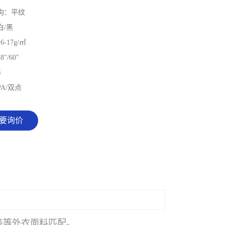
构：
平纹
白/黑
16-17g/㎡
8"/60"
S
PA/双点
要询价
装等外衣面料匹配。