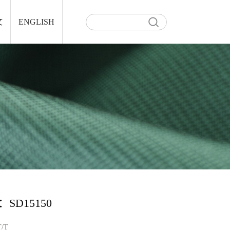
文
ENGLISH
SD15150
T/T