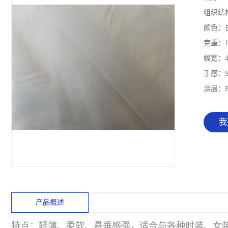
组织结
颜色：
克重：
幅宽：
4
手感：
涂层：
我
产品概述
特点：轻薄、柔软、悬垂感强，适合与各种时装、女