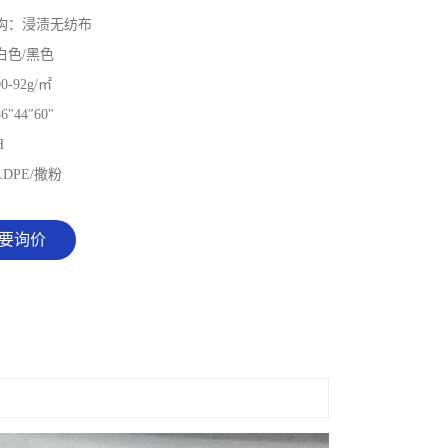
构：
浸渍无纺布
白色/黑色
90-92g/㎡
36"44″60"
H
LDPE/撒粉
要询价