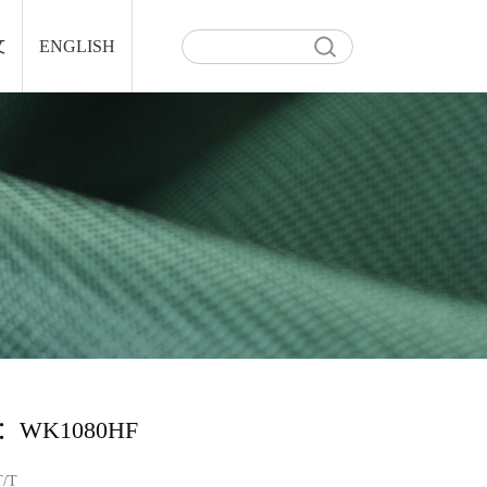
文
ENGLISH
WK1080HF
T/T